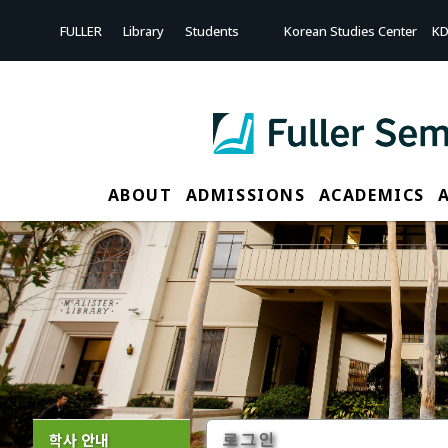
FULLER
Library
Students
Korean Studies Center
KD
ABOUT
ADMISSIONS
ACADEMICS
학사 안내
로그인