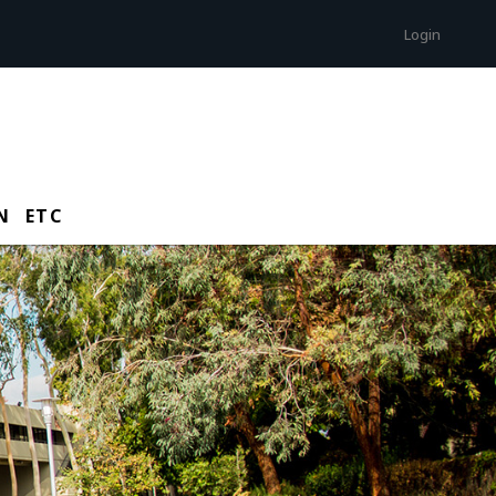
Login
N
ETC