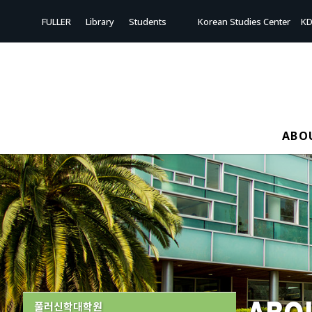
FULLER
Library
Students
Korean Studies Center
KD
ABO
풀러신학대학원