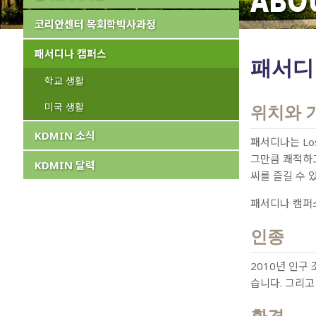
ABO
코리안센터 목회학박사과정
패서디나 캠퍼스
패서디
학교 생활
미국 생활
위치와 
KDMIN 소식
패서디나는 Lo
그만큼 쾌적하고
KDMIN 달력
씨를 즐길 수 
패서디나 캠퍼스의 
인종
2010년 인구 
습니다. 그리고