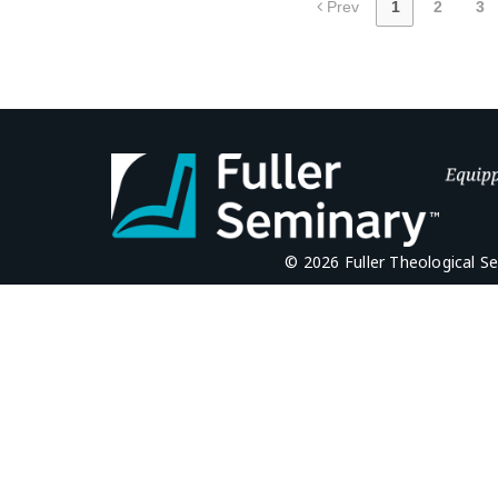
Prev
1
2
3
© 2026 Fuller Theological S