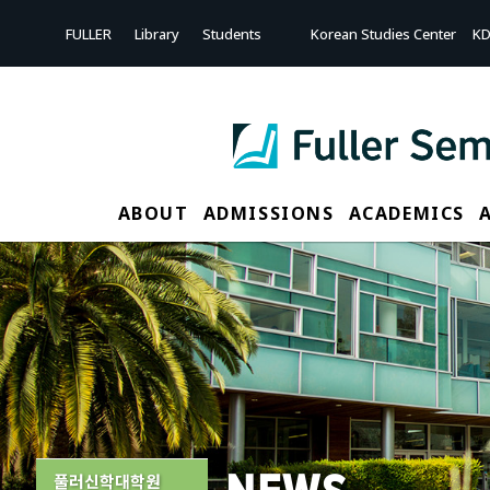
Sketchbook5, 스케치북5
Sketchbook5, 스케치북5
FULLER
Library
Students
Korean Studies Center
KD
ABOUT
ADMISSIONS
ACADEMICS
풀러신학대학원