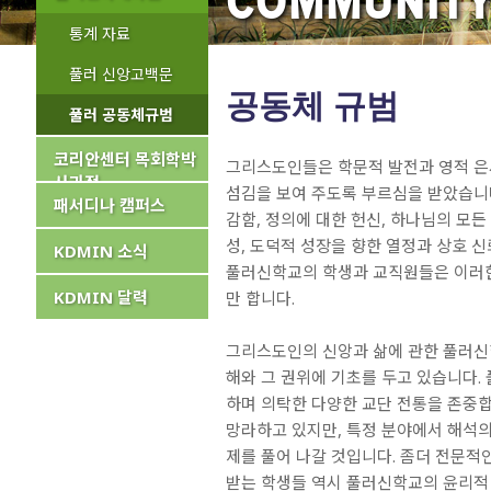
COMMUNITY
통계 자료
풀러 신앙고백문
공동체 규범
풀러 공동체규범
코리안센터 목회학박
그리스도인들은 학문적 발전과 영적 은
사과정
섬김을 보여 주도록 부르심을 받았습니다
패서디나 캠퍼스
감함, 정의에 대한 헌신, 하나님의 모든
성, 도덕적 성장을 향한 열정과 상호 
KDMIN 소식
풀러신학교의 학생과 교직원들은 이러
KDMIN 달력
만 합니다.
그리스도인의 신앙과 삶에 관한 풀러신
해와 그 권위에 기초를 두고 있습니다.
하며 의탁한 다양한 교단 전통을 존중합
망라하고 있지만, 특정 분야에서 해석의
제를 풀어 나갈 것입니다. 좀더 전문적
받는 학생들 역시 풀러신학교의 윤리적