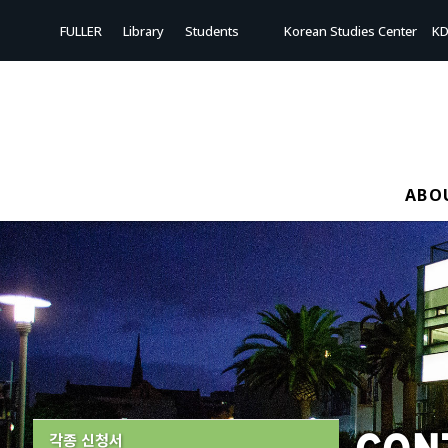
FULLER
Library
Students
Korean Studies Center
KD
ABO
각종 신청서