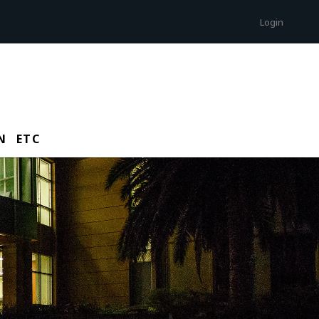
Login
N
ETC