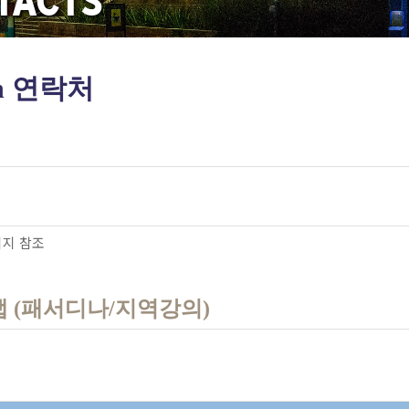
TACTS
n 연락처
지 참조
탭 (패서디나/지역강의)