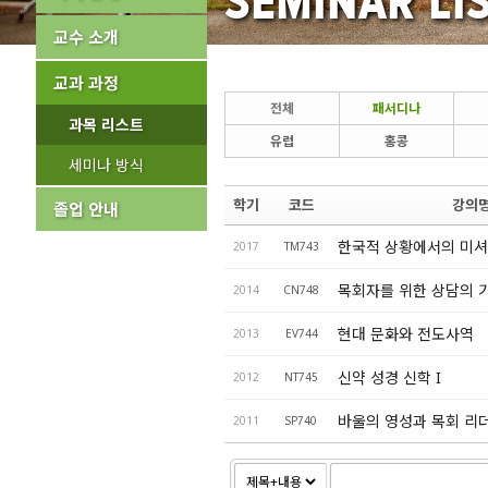
SEMINAR LI
교수 소개
교과 과정
전체
패서디나
과목 리스트
유럽
홍콩
세미나 방식
학기
코드
강의
졸업 안내
한국적 상황에서의 미셔
2017
TM743
목회자를 위한 상담의 
2014
CN748
현대 문화와 전도사역
2013
EV744
신약 성경 신학 I
2012
NT745
바울의 영성과 목회 리
2011
SP740