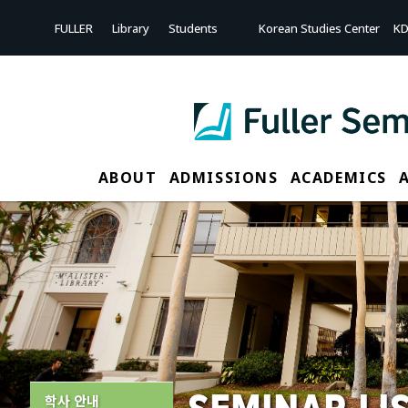
Sketchbook5, 스케치북5
Sketchbook5, 스케치북5
FULLER
Library
Students
Korean Studies Center
KD
ABOUT
ADMISSIONS
ACADEMICS
학사 안내