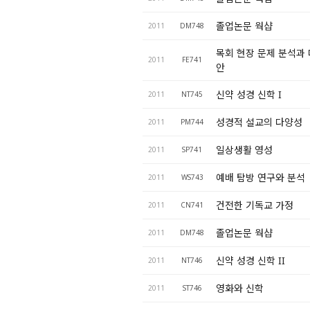
졸업논문 웍샵
2011
DM748
목회 현장 문제 분석과 
2011
FE741
안
신약 성경 신학 I
2011
NT745
성경적 설교의 다양성
2011
PM744
일상생활 영성
2011
SP741
예배 탐방 연구와 분석
2011
WS743
건전한 기독교 가정
2011
CN741
졸업논문 웍샵
2011
DM748
신약 성경 신학 II
2011
NT746
영화와 신학
2011
ST746