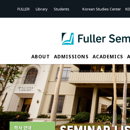
Sketchbook5, 스케치북5
Sketchbook5, 스케치북5
FULLER
Library
Students
Korean Studies Center
KD
ABOUT
ADMISSIONS
ACADEMICS
학사 안내