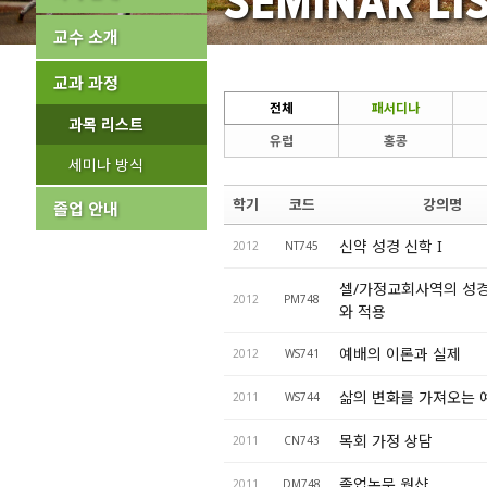
SEMINAR LI
교수 소개
교과 과정
전체
패서디나
과목 리스트
유럽
홍콩
세미나 방식
학기
코드
강의명
졸업 안내
신약 성경 신학 I
2012
NT745
셀/가정교회사역의 성
2012
PM748
와 적용
예배의 이론과 실제
2012
WS741
삶의 변화를 가져오는 
2011
WS744
목회 가정 상담
2011
CN743
졸업논문 웍샵
2011
DM748