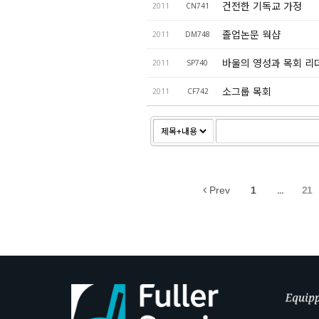
건전한 기독교 가정
2011
CN741
졸업논문 웍샵
2011
DM748
바울의 영성과 목회 리
2011
SP740
소그룹 목회
2011
CF742
Prev
1
...
21