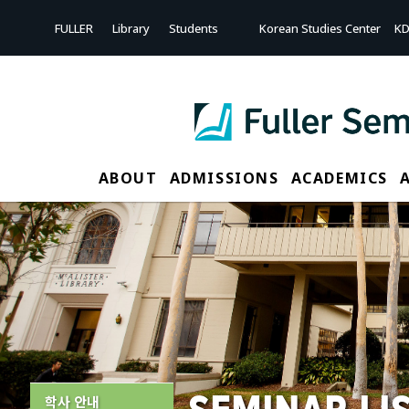
Sketchbook5, 스케치북5
Sketchbook5, 스케치북5
FULLER
Library
Students
Korean Studies Center
KD
ABOUT
ADMISSIONS
ACADEMICS
학사 안내