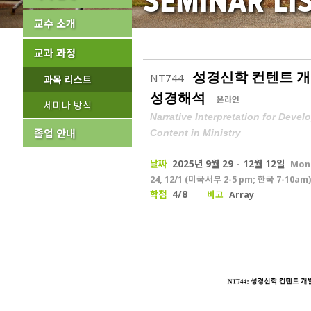
SEMINAR LI
교수 소개
교과 과정
성경신학 컨텐트 개
NT744
과목 리스트
성경해석
온라인
세미나 방식
Narrative Interpretation for Devel
졸업 안내
Content in Ministry
날짜
2025년 9월 29 - 12월 12일
Mon
24, 12/1 (미국서부 2-5 pm; 한국 7-10
학점
4/8
비고
Array