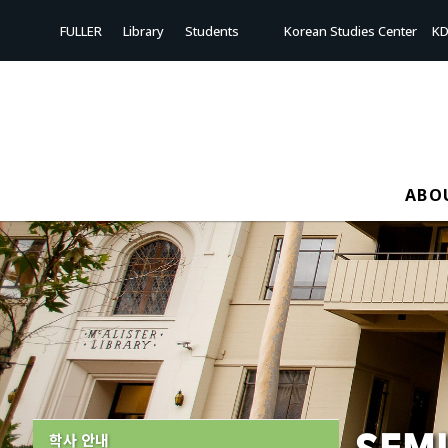
Sketchbook5, 스케치북5
Sketchbook5, 스케치북5
FULLER
Library
Students
Korean Studies Center
KD
ABO
학사 안내