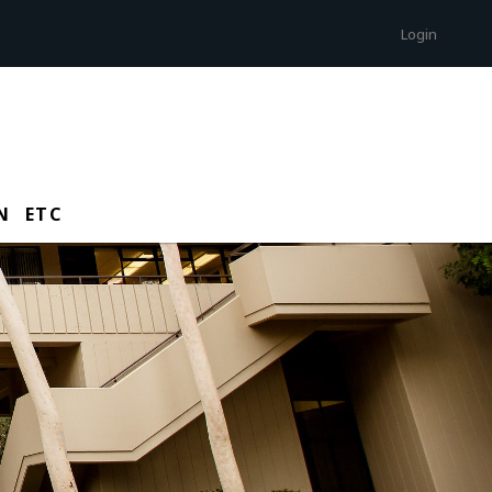
Login
N
ETC