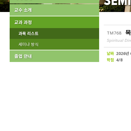
SEMI
교수 소개
교과 과정
목
TM768
과목 리스트
Spiritual Di
세미나 방식
날짜
2026년 
졸업 안내
학점
4/8