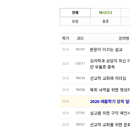
전체
패서디나
유럽
홍콩
학기
코드
강의명
본문이 이끄는 설교
2026
PR747
심리학과 상담의 최신 이
2026
CN771
안 우울증 중독
선교적 교회와 리더십
2026
TM743
목회 사역을 위한 영성
2026
TM768
2026 여름학기 강의 
2026
설교를 위한 구약 예언
2026
OT747
선교적 교회를 위한 문
2026
TM767