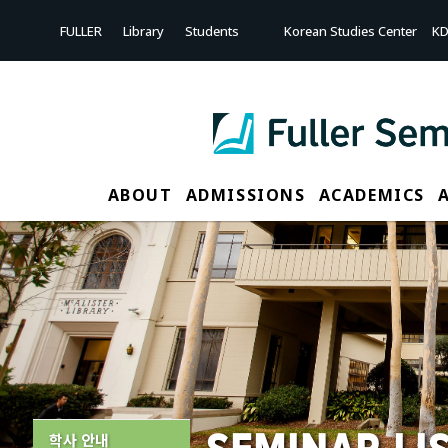
Sketchbook5, 스케치북5
Sketchbook5, 스케치북5
FULLER
Library
Students
Korean Studies Center
KD
ABOUT
ADMISSIONS
ACADEMICS
학사 안내